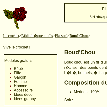
Fil
Biblioth�que
Le crochet
>
Biblioth�que de fils
>
Plassard
>
Boud'Chou
>
Vive le crochet !
Boud'Chou
Modèles gratuits
Boud'chou est un fil d'
r�aliser des points dent
Bébé
b�b�, bonnets, �charp
Fille
Garçon
Composition du 
Femme
Homme
Accessoire
Merinos : 100%
Idées déco
Idées granny
Soit :