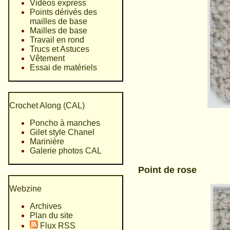
Vidéos express
Points dérivés des
mailles de base
Mailles de base
Travail en rond
Trucs et Astuces
Vêtement
Essai de matériels
Crochet Along (CAL)
Poncho à manches
Gilet style Chanel
Marinière
Galerie photos CAL
Point de rose
Webzine
Archives
Plan du site
Flux RSS