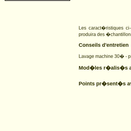
Les caract�ristiques ci
produira des �chantillon
Conseils d'entretien
Lavage machine 30� - pa
Mod�les r�alis�s 
Points pr�sent�s a