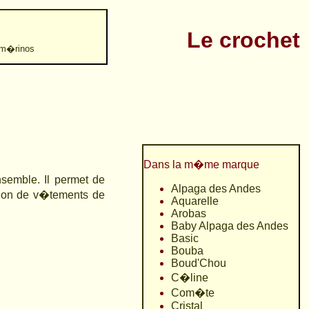
Le crochet
% m�rinos
Dans la m�me marque
semble. Il permet de
Alpaga des Andes
ction de v�tements de
Aquarelle
Arobas
Baby Alpaga des Andes
Basic
Bouba
Boud'Chou
C�line
Com�te
Cristal