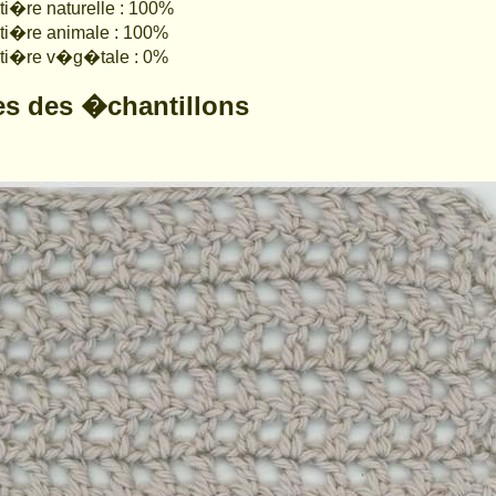
i�re naturelle : 100%
ti�re animale : 100%
ti�re v�g�tale : 0%
es des �chantillons