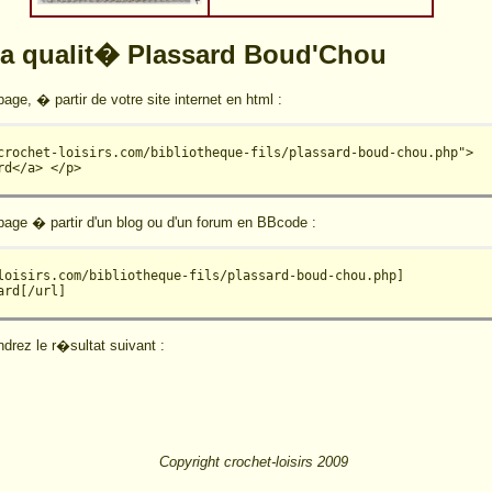
a qualit� Plassard Boud'Chou
age, � partir de votre site internet en html :
crochet-loisirs.com/bibliotheque-fils/plassard-boud-chou.php">
rd</a> </p>
 page � partir d'un blog ou d'un forum en BBcode :
loisirs.com/bibliotheque-fils/plassard-boud-chou.php] 
ard[/url] 
drez le r�sultat suivant :
Copyright crochet-loisirs 2009