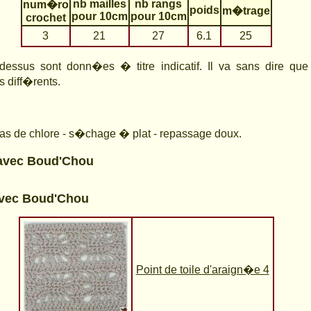
nb mailles
nb rangs
num�ro
poids
m�trage
pour 10cm
pour 10cm
crochet
3
21
27
6.1
25
-dessus sont donn�es � titre indicatif. Il va sans dire qu
s diff�rents.
s de chlore - s�chage � plat - repassage doux.
avec Boud'Chou
vec Boud'Chou
Point de toile d'araign�e 4