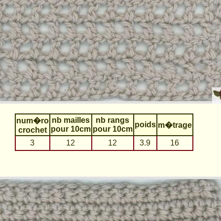
nb mailles
nb rangs
num�ro
poids
m�trage
pour 10cm
pour 10cm
crochet
3
12
12
3.9
16