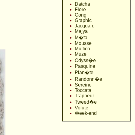
Datcha
Flore
Gong
Graphic
Jacquard
Majya
M�tal
Mousse
Multico
Muze
Odyss�e
Pasquine
Plan�te
Randonn�e
Sereine
Toccata
Trappeur
Tweed�e
Volute
Week-end