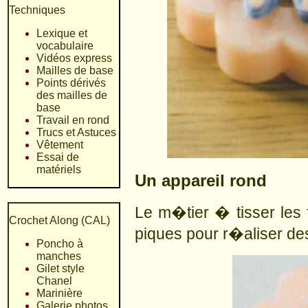
Techniques
Lexique et
vocabulaire
Vidéos express
Mailles de base
Points dérivés
des mailles de
base
Travail en rond
Trucs et Astuces
Vêtement
Essai de
matériels
Un appareil rond
Le m�tier � tisser les 
Crochet Along (CAL)
piques pour r�aliser de
Poncho à
manches
Gilet style
Chanel
Marinière
Galerie photos