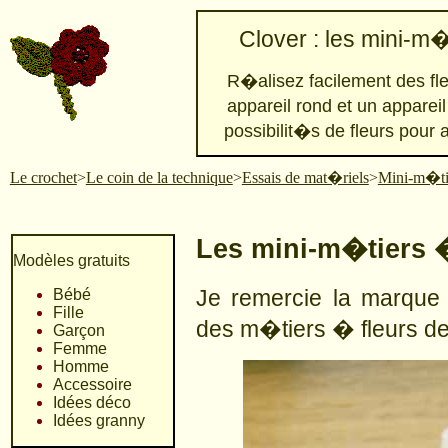
Clover : les mini-m�
R�alisez facilement des fl
appareil rond et un apparei
possibilit�s de fleurs pou
Le crochet
>
Le coin de la technique
>
Essais de mat�riels
>
Mini-m�tie
Les mini-m�tiers �
Modèles gratuits
Je remercie la marque
Bébé
Fille
des m�tiers � fleurs d
Garçon
Femme
Homme
Accessoire
Idées déco
Idées granny