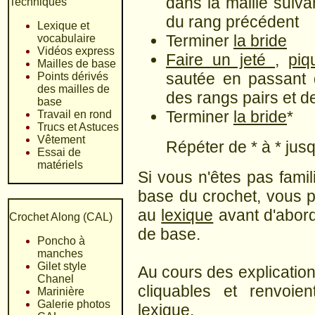
dans la maille suiva
Techniques
du rang précédent
Lexique et
Terminer
la bride
vocabulaire
Vidéos express
Faire un jeté
,
pi
Mailles de base
sautée en passant d
Points dérivés
des mailles de
des rangs pairs et d
base
Terminer
la bride
*
Travail en rond
Trucs et Astuces
Vêtement
Répéter de * à * jus
Essai de
matériels
Si vous n'êtes pas fami
base du crochet, vous p
au
lexique
avant d'abord
Crochet Along (CAL)
de base.
Poncho à
manches
Gilet style
Au cours des explication
Chanel
cliquables et renvoie
Marinière
Galerie photos
lexique.