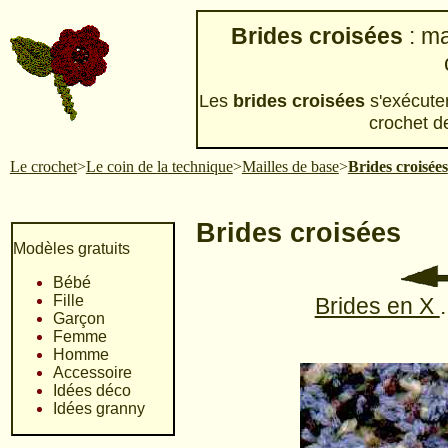
Brides croisées
: ma
Les
brides croisées
s'exécute
crochet d
Le crochet
>
Le coin de la technique
>
Mailles de base
>
Brides croisées
Brides croisées
Modèles gratuits
Bébé
Fille
Brides en X
.
Garçon
Femme
Homme
Accessoire
Idées déco
Idées granny